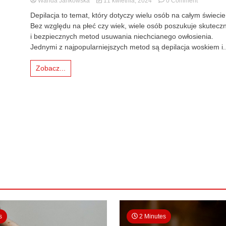
Wanda Jankowska
11 kwietnia, 2024
0 Comment
Depilacja
Depilacja to temat, który dotyczy wielu osób na całym świecie
woskiem
Bez względu na płeć czy wiek, wiele osób poszukuje skutecz
a
i bezpiecznych metod usuwania niechcianego owłosienia.
pasta
cukrowa
Jednymi z najpopularniejszych metod są depilacja woskiem i..
Zobacz...
s
2 Minutes