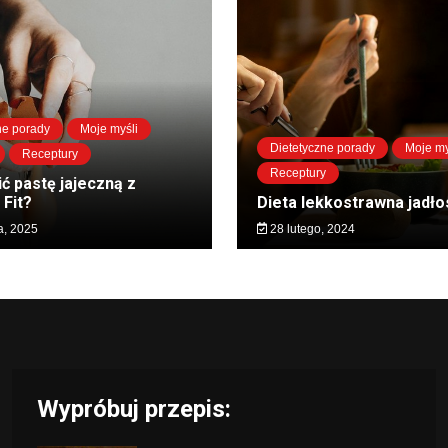
ne porady
Moje myśli
Dietetyczne porady
Moje my
Receptury
Receptury
ć pastę jajeczną z
Fit?
Dieta lekkostrawna jadło
a, 2025
28 lutego, 2024
Wypróbuj przepis: