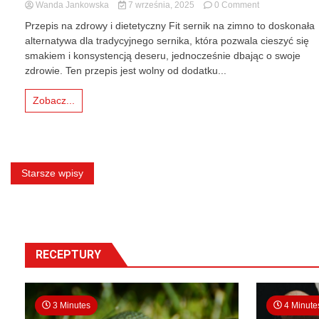
on
Wanda Jankowska
7 września, 2025
0 Comment
Jak
Przepis na zdrowy i dietetyczny Fit sernik na zimno to doskonała
zrobić
alternatywa dla tradycyjnego sernika, która pozwala cieszyć się
Fit
smakiem i konsystencją deseru, jednocześnie dbając o swoje
sernik
na
zdrowie. Ten przepis jest wolny od dodatku...
zimno?
Zobacz...
Nawigacja
Starsze wpisy
po
wpisach
RECEPTURY
3 Minutes
4 Minute