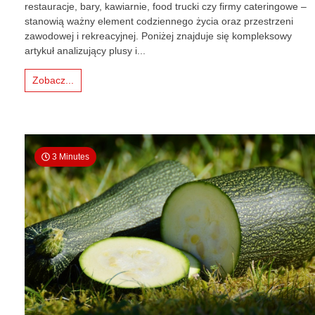
restauracje, bary, kawiarnie, food trucki czy firmy cateringowe –
gastronomicz
stanowią ważny element codziennego życia oraz przestrzeni
–
potrzeby
zawodowej i rekreacyjnej. Poniżej znajduje się kompleksowy
rynku
artykuł analizujący plusy i...
i
perspektywy
Zobacz...
dla
młodych
3 Minutes