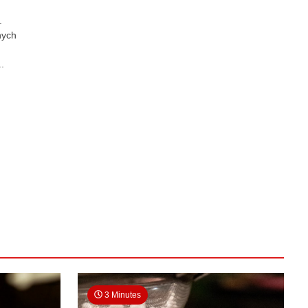
.
nych
.
3 Minutes