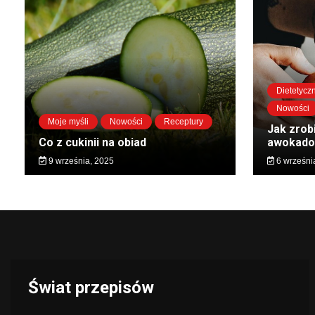
Dietetycz
Nowości
Moje myśli
Nowości
Receptury
Jak zrobi
Co z cukinii na obiad
awokado 
9 września, 2025
6 wrześni
Świat przepisów