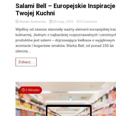
Salami Bell – Europejskie Inspiracje
Twojej Kuchni
on
Wanda Jankowska
26 maja, 2025
0 Comment
Salami
Wędliny od zawsze stanowiły ważny element europejskiej trad
Bell
kulinarnej. Jednym z najbardziej rozpoznawalnych i cenionyc
–
produktów jest salami – dojrzewająca kiełbasa o wyjątkowym
Europejskie
Inspiracje
aromacie i bogactwie smaków. Marka Bell, od ponad 150 lat
w
obecna...
Twojej
Kuchni
Zobacz...
2 Minutes