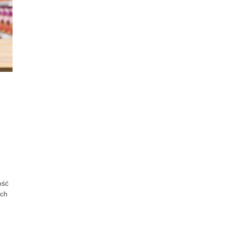
ość
ych