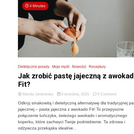
4 Minutes
Dietetyczne porady
Moje myśli
Nowości
Receptury
Jak zrobić pastę jajeczną z awoka
Fit?
on
Wanda Jankowska
6 września, 2025
0 Comment
Jak
Odkryj smakowitą i dietetyczną alternatywę dla tradycyjnej pa
zrobić
jajecznej – pasta jajeczna z awokado Fit! To przepyszne
pastę
połączenie tuńczyka, świeżego awokado i aromatycznego
jajeczną
z
koperku, które zachwyci Twoje podniebienie. Ta zdrowa i
awokado
odżywcza przekąska idealnie...
Fit?