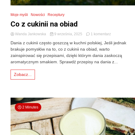
Moje myśli
Nowości
Receptury
Co z cukinii na obiad
do
Wanda Jankowska
9 września, 2025
1 komentarz
Co
Dania z cukinii często goszczą w kuchni polskiej, Jeśli jednak
z
brakuje pomysłów na to, co z cukinii na obiad, warto
cukinii
zainspirować się przepisami, dzięki którym dania zaskoczą
na
obiad
aromatycznym smakiem. Sprawdź przepisy na dania z...
Zobacz...
2 Minutes