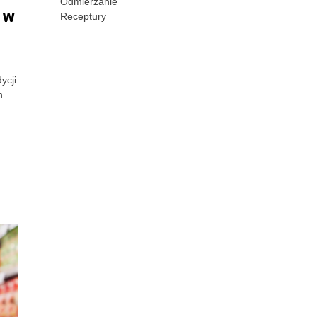
Odmierzanie
 w
Receptury
ycji
h