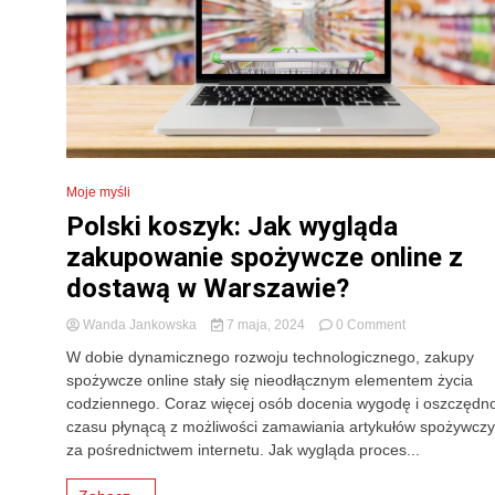
Moje myśli
Polski koszyk: Jak wygląda
zakupowanie spożywcze online z
dostawą w Warszawie?
on
Wanda Jankowska
7 maja, 2024
0 Comment
Polski
W dobie dynamicznego rozwoju technologicznego, zakupy
koszyk:
spożywcze online stały się nieodłącznym elementem życia
Jak
codziennego. Coraz więcej osób docenia wygodę i oszczędn
wygląda
zakupowanie
czasu płynącą z możliwości zamawiania artykułów spożywcz
spożywcze
za pośrednictwem internetu. Jak wygląda proces...
online
z