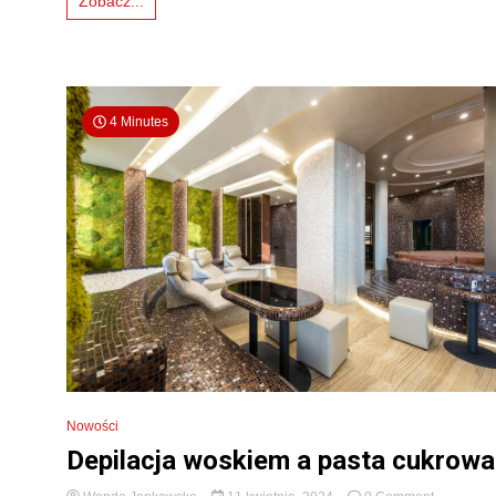
Zobacz...
dostawą
w
Warszawie?
4 Minutes
Nowości
Depilacja woskiem a pasta cukrowa
on