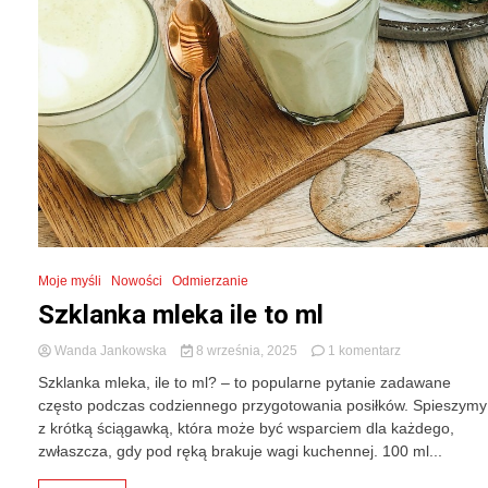
Moje myśli
Nowości
Odmierzanie
Szklanka mleka ile to ml
do
Wanda Jankowska
8 września, 2025
1 komentarz
Szklanka
Szklanka mleka, ile to ml? – to popularne pytanie zadawane
mleka
często podczas codziennego przygotowania posiłków. Spieszymy
ile
z krótką ściągawką, która może być wsparciem dla każdego,
to
ml
zwłaszcza, gdy pod ręką brakuje wagi kuchennej. 100 ml...