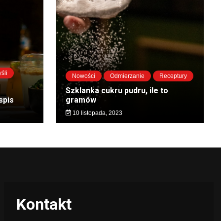
śli
Nowości
Odmierzanie
Receptury
Szklanka cukru pudru, ile to
spis
gramów
10 listopada, 2023
Kontakt